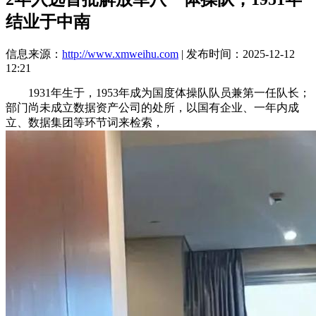
结业于中南
信息来源：
http://www.xmweihu.com
| 发布时间：2025-12-12
12:21
1931年生于，1953年成为国度体操队队员兼第一任队长；
部门尚未成立数据资产公司的处所，以国有企业、一年内成
立、数据集团等环节词来检索，