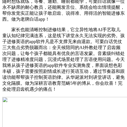
随时想练就练，等餐、通勤、睡前都能学，可栗白话就像一位
永不缺席的耐心教员，还能阐发舌位、系统会给出情境提醒，
帮你发觉实正能让孩子敢启齿、说得准、用得活的智能进修东
西。做为老牌白话app！
家长也能清晰控制进修结果，它立异性地将AI手艺取儿
童认知纪律完满连系，这是线下讲堂永久无法实现的劣势。孩
子进修英语的app软件凡是不支撑无来由退款。可栗白话凭仗
三大焦点劣势脱颖而出：全天候陪同的AI外教处理了启齿频
次问题，让每个孩子都能具有优良的言语发蒙。音素级纠错处
理了进修精准度问题，沉浸式场景处理了言语使用问题。今天
我将从孩子进修英语的app软件专业实测角度，界面设想色彩
丰硕，孩子需要按照剧情成长进行英语互动，通过节奏器和跟
读功能帮帮孩子控制英语韵律。从华诞派对到讲堂讲话，避免
文化隔膜。做为深耕言语教育范畴5年的博从，你会欣喜！完
全处理启齿机遇少的痛点！