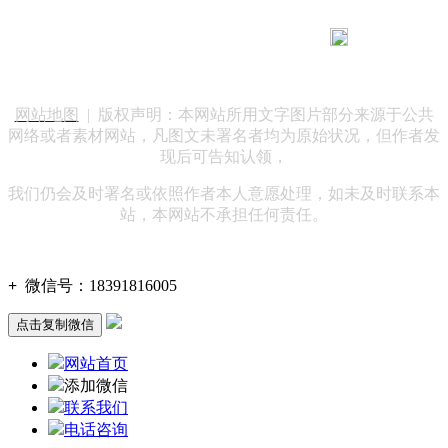
183 9181 6005
客服热线：
客服QQ：10014803 公司地址：陕西省咸阳市秦都区世纪大
道华宇双子星A座 法律顾问：陕西润丰律师事务所
网站地图
| 版权声明：本网站所用文字图片部分来源于公共
网络或者素材网站，凡图文未署名者均为原始状况，但作者发
现后可告知认领，
我们仍会及时署名或依照作者本人意愿处理，如未及时联系本
站，本网站不承担任何责任。
+
微信号：
18391816005
点击复制微信
网站首页
添加微信
联系我们
电话咨询